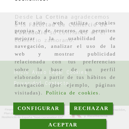
Desde
La Cortina
agradecemos
Este sitio web utiliza cookies
a la
Facultad de Comercio de
propias y de terceros que permiten
Valladolid
su confianza en el
mejorar la usabilidad de
comercio zamorano.
navegación, analizar el uso de la
web y mostrar publicidad
relacionada con tus preferencias
sobre la base de un perfil
Inicio
Aviso Legal
Cookies
elaborado a partir de tus hábitos de
Privacidad
Contacto
navegación (por ejemplo, páginas
visitadas).
Política de cookies
.
CONFIGURAR
RECHAZAR
ACEPTAR