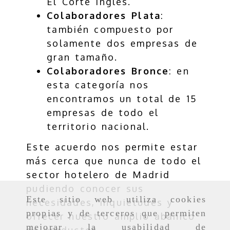
El Corte Inglés.
Colaboradores Plata
:
también compuesto por
solamente dos empresas de
gran tamaño.
Colaboradores Bronce
: en
esta categoría nos
encontramos un total de 15
empresas de todo el
territorio nacional.
Este acuerdo nos permite estar
más cerca que nunca de todo el
sector hotelero de Madrid
pudiendo conocer sus
Este sitio web utiliza cookies
necesidades, inquietudes y
propias y de terceros que permiten
ofrecer nuestro amplio abanico
mejorar la usabilidad de
de productos.